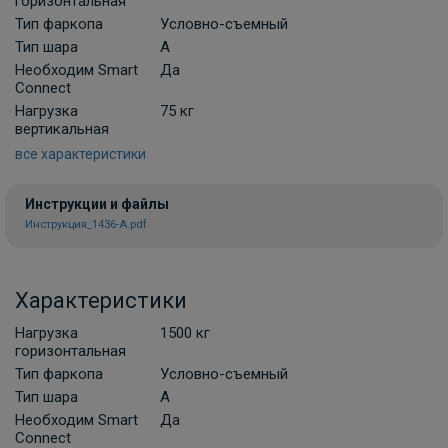
горизонтальная
Комплект универсальной электрики
Тип фаркопа
Условно-съемный
Koffer с блоком согласования 7-пин
Тип шара
A
Необходим Smart
В НАЛИЧИИ
Да
3 000 ₽
Connect
Нагрузка
75 кг
вертикальная
В корзину
все характеристики
Инструкции и файлы
Набор электрики фаркопа КонцептАвто
Инструкция_1436-A.pdf
KA.SC.7.2 с блоком согласования 7-пин
ПОД ЗАКАЗ ОТ 10 ДНЕЙ
7 800 ₽
Характеристики
В корзину
Нагрузка
1500 кг
горизонтальная
Тип фаркопа
Условно-съемный
Комплект универсальной электрики
Тип шара
A
КонцептАвто с блоком согласования 7-
Необходим Smart
Да
пин
Connect