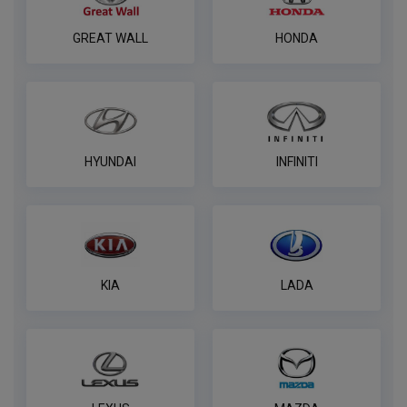
ПОД ЗАКАЗ ОТ 14 ДНЕЙ
по запросу
GREAT WALL
HONDA
В корзину
Универсальная электрика AvtoS ​ с
блоком согласования​
HYUNDAI
INFINITI
ПОД ЗАКАЗ ОТ 14 ДНЕЙ
по запросу
В корзину
KIA
LADA
Блок согласования Artway
ПОД ЗАКАЗ ОТ 14 ДНЕЙ
по запросу
В корзину