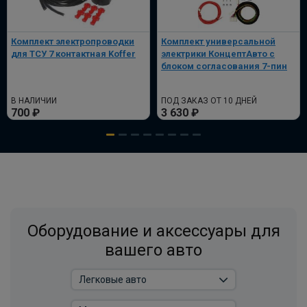
Штатная электрика фаркопа Hak-
System для Renault Duster -13pin
Комплект электропроводки
Комплект универсальной
для ТСУ 7 контактная Koffer
электрики КонцептАвто с
ПОД ЗАКАЗ ОТ 14 ДНЕЙ
по запросу
блоком согласования 7-пин
В корзину
В НАЛИЧИИ
ПОД ЗАКАЗ ОТ 10 ДНЕЙ
700 ₽
3 630 ₽
Комплект подготовленной электрики с
блоком без разъемов Renault Duster
2020-
ПОД ЗАКАЗ ОТ 14 ДНЕЙ
по запросу
Оборудование и аксессуары для
В корзину
вашего авто
Комплект электрики фаркопа
WESTFALIA универсальный с блоком