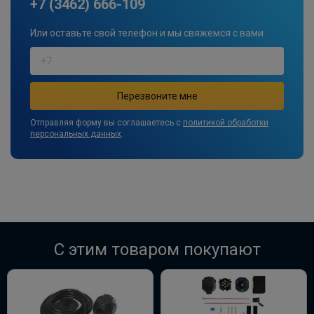
+7 (3462) 666-109
В корзину
Или оставьте свой телефон и мы свяжемся с вами
Комплект электропроводки фаркопа
Концепт Авто ​для Renault Duster
ПОД ЗАКАЗ ОТ 10 ДНЕЙ
7 020 ₽
Отправляя форму вы соглашаетесь с
политикой обработки
персональных данных
.
В корзину
Штатная электрика фаркопа Hak-
System для Renault Duster -7pin
ПОД ЗАКАЗ ОТ 14 ДНЕЙ
C этим товаром покупают
по запросу
В корзину