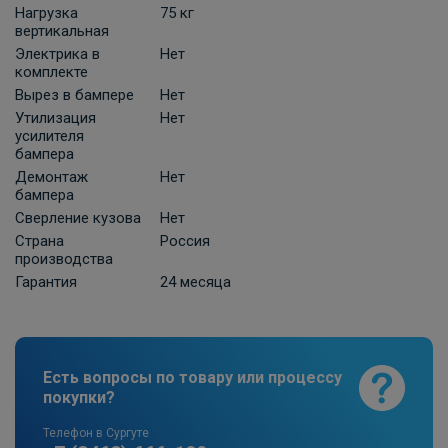
Нагрузка
75 кг
ПОД ЗАКАЗ ОТ 10 ДНЕЙ
3 630 ₽
вертикальная
Электрика в
Нет
комплекте
В корзину
Вырез в бампере
Нет
Утилизация
Нет
усилителя
бампера
Универсальная электрика к фаркопу
КонцептАвто с блоком согласования
Демонтаж
Нет
бампера
-13pin
Сверление кузова
Нет
ПОД ЗАКАЗ ОТ 10 ДНЕЙ
11 740 ₽
Страна
Россия
производства
Гарантия
24 месяца
В корзину
Штатная электрика фаркопа TowRus
Есть вопросы по товару или процессу
для Renault Duster -7pin
покупки?
ПОД ЗАКАЗ ОТ 10 ДНЕЙ
6 810 ₽
Телефон в Сургуте