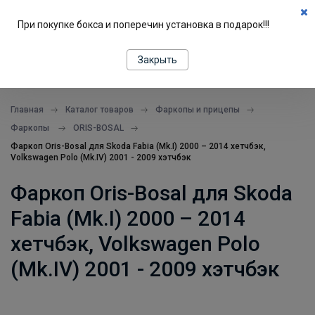
0
При покупке бокса и поперечин установка в подарок!!!
ПОДБОР ПО МАШИНЕ
Закрыть
все в одном месте
Главная
Каталог товаров
Фаркопы и прицепы
Фаркопы
ORIS-BOSAL
Фаркоп Oris-Bosal для Skoda Fabia (Mk.I) 2000 – 2014 хетчбэк,
Volkswagen Polo (Mk.IV) 2001 - 2009 хэтчбэк
Фаркоп Oris-Bosal для Skoda
Fabia (Mk.I) 2000 – 2014
хетчбэк, Volkswagen Polo
(Mk.IV) 2001 - 2009 хэтчбэк