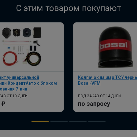
C этим товаром покупают
кт универсальной
Колпачок на шар ТСУ черн
ики КонцептАвто с блоком
Bosal-VFM
ования 7-пин
АЗ ОТ 10 ДНЕЙ
ПОД ЗАКАЗ ОТ 14 ДНЕЙ
 ₽
по запросу