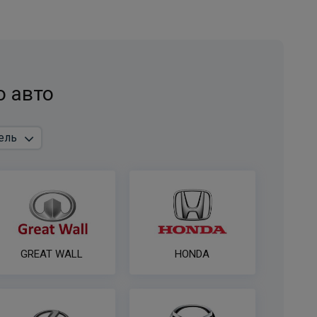
Штатная электрика фаркопа Hak-System для
Hyundai Santa Fe 13-pin
ПОД ЗАКАЗ ОТ 14 ДНЕЙ
по запросу
о авто
В корзину
Розетка к ТСУ EDV 7P с электрожгутом 1,9 м в
пакете (улучшенная) Bosal-VFM
ПОД ЗАКАЗ ОТ 14 ДНЕЙ
по запросу
В корзину
GREAT WALL
HONDA
Универсальный комплект электрики WESTFALIA
для лёгкие коммерческие грузовики и