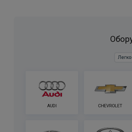
Обору
AUDI
CHEVROLET