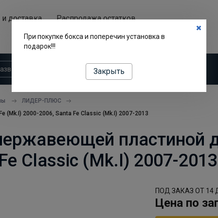
 и доставка
Распродажа остатков
Аренда автобоксов
При покупке бокса и поперечин установка в
подарок!!!
Закрыть
пы
ЛИДЕР-ПЛЮС
Mk.I) 2000-2006, Santa Fe Classic (Mk.I) 2007-2013
нержавеющей пластиной дл
Fe Classic (Mk.I) 2007-2013
ПОД ЗАКАЗ ОТ 14 
Цена по за