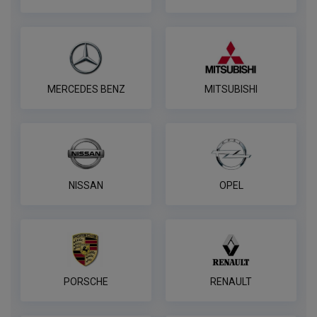
В корзину
Универсальная электрика AvtoS к
MERCEDES BENZ
MITSUBISHI
фаркопу 7 pin
ПОД ЗАКАЗ ОТ 14 ДНЕЙ
по запросу
В корзину
NISSAN
OPEL
Универсальная электрика к фаркопу
PROTECCSS с блоком согласования
Smart connect, комплект
ПОД ЗАКАЗ ОТ 14 ДНЕЙ
по запросу
PORSCHE
RENAULT
В корзину