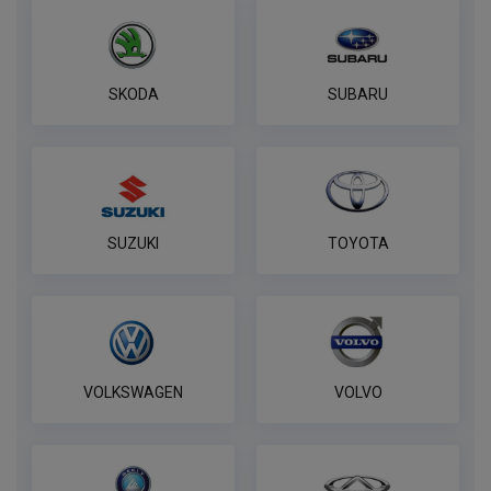
Комплект к фаркопу PROTECCSS с
блоком согласования Smart connect
SKODA
SUBARU
ПОД ЗАКАЗ ОТ 14 ДНЕЙ
по запросу
В корзину
SUZUKI
TOYOTA
Розетка WESTFALIA 7 контактная
ПОД ЗАКАЗ ОТ 14 ДНЕЙ
по запросу
В корзину
VOLKSWAGEN
VOLVO
7-контактная розетка Brink
ПОД ЗАКАЗ ОТ 14 ДНЕЙ