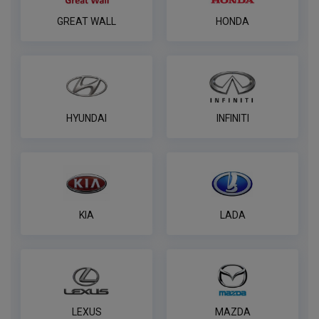
пин
GREAT WALL
HONDA
ПОД ЗАКАЗ ОТ 14 ДНЕЙ
по запросу
В корзину
HYUNDAI
INFINITI
Универсальный комплект электрики
WESTFALIA
ПОД ЗАКАЗ ОТ 14 ДНЕЙ
по запросу
В корзину
KIA
LADA
Розетка универсальная электрическая
REESE
ПОД ЗАКАЗ ОТ 14 ДНЕЙ
по запросу
LEXUS
MAZDA