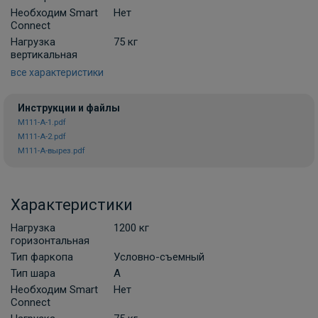
Розетка электрическая алюминиевая
Необходим Smart
Нет
REESE
Connect
В НАЛИЧИИ
Нагрузка
75 кг
1 300 ₽
вертикальная
все характеристики
В корзину
Инструкции и файлы
M111-A-1.pdf
M111-A-2.pdf
Комплект универсальной
M111-A-вырез.pdf
электропроводки фаркопа Лидер-плюс
(Россия)
В НАЛИЧИИ
900 ₽
Характеристики
Нагрузка
1200 кг
В корзину
горизонтальная
Тип фаркопа
Условно-съемный
Тип шара
A
Комплект универсальной
Необходим Smart
Нет
электропроводки фаркопа Artway
Connect