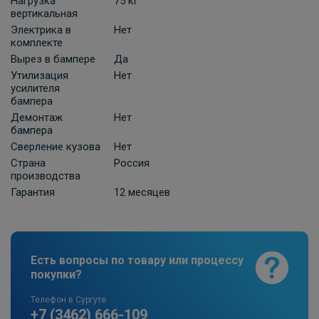
Нагрузка
75 кг
В НАЛИЧИИ
700 ₽
вертикальная
Электрика в
Нет
комплекте
В корзину
Вырез в бампере
Да
Утилизация
Нет
усилителя
бампера
Комплект универсальной электрики
Grand 7-пин
Демонтаж
Нет
бампера
ПОД ЗАКАЗ ОТ 10 ДНЕЙ
Сверление кузова
Нет
2 210 ₽
Страна
Россия
производства
В корзину
Гарантия
12 месяцев
Универсальная электрика к фаркопу
КонцептАвто с блоком согласования
Есть вопросы по товару или процессу
-13pin
покупки?
ПОД ЗАКАЗ ОТ 10 ДНЕЙ
11 740 ₽
Телефон в Сургуте
+7 (3462) 666-109