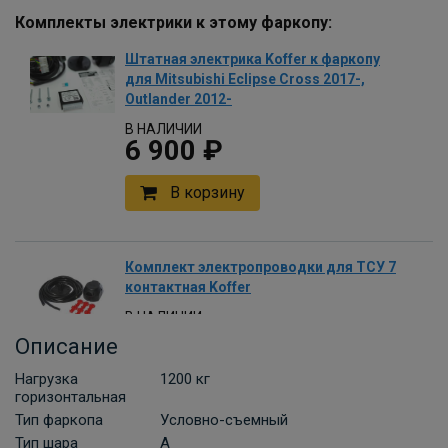
Комплекты электрики к этому фаркопу:
Штатная электрика Koffer к фаркопу
для Mitsubishi Eclipse Cross 2017-,
Outlander 2012-
В НАЛИЧИИ
6 900 ₽
В корзину
Комплект электропроводки для ТСУ 7
контактная Koffer
В НАЛИЧИИ
700 ₽
Описание
Нагрузка
1200 кг
В корзину
горизонтальная
Тип фаркопа
Условно-съемный
Тип шара
A