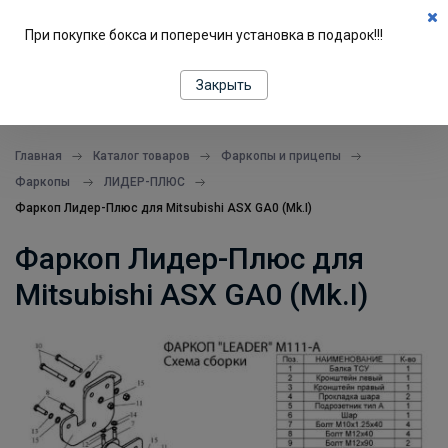
0
При покупке бокса и поперечин установка в подарок!!!
ПОДБОР ПО МАШИНЕ
Закрыть
все в одном месте
Главная
Каталог товаров
Фаркопы и прицепы
Фаркопы
ЛИДЕР-ПЛЮС
Фаркоп Лидер-Плюс для Mitsubishi ASX GA0 (Mk.I)
Фаркоп Лидер-Плюс для
Mitsubishi ASX GA0 (Mk.I)