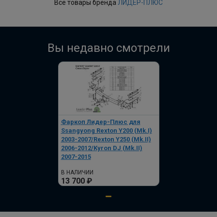
Все товары бренда
ЛИДЕР-ПЛЮС
В корзину
Вы недавно смотрели
Полный комплект электропроводки
фаркопа Лидер-плюс, универсальный
ПОД ЗАКАЗ ОТ 14 ДНЕЙ
по запросу
В корзину
Фаркоп Лидер-Плюс для
Ssangyong Rexton Y200 (Mk.I)
2003-2007/Rexton Y250 (Mk.II)
2006-2012/Kyron DJ (Mk.II)
2007-2015
В НАЛИЧИИ
13 700 ₽