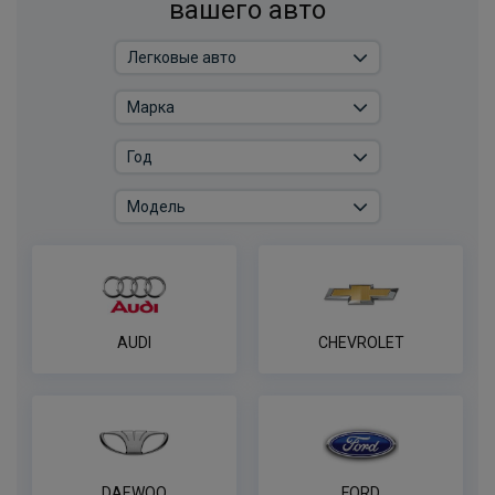
вашего авто
Универсальный комплект электрики
WESTFALIA для лёгкие коммерческие
грузовики и платформы
ПОД ЗАКАЗ ОТ 14 ДНЕЙ
по запросу
В корзину
Комплект электрики фаркопа
универсальный без реле WESTFALIA 7-
пин
AUDI
CHEVROLET
ПОД ЗАКАЗ ОТ 14 ДНЕЙ
по запросу
В корзину
DAEWOO
FORD