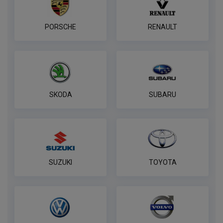
В корзину
PORSCHE
RENAULT
Комплект к фаркопу PROTECCSS с
блоком согласования Smart connect
ПОД ЗАКАЗ ОТ 14 ДНЕЙ
по запросу
SKODA
SUBARU
В корзину
Розетка WESTFALIA 7 контактная
ПОД ЗАКАЗ ОТ 14 ДНЕЙ
SUZUKI
TOYOTA
по запросу
В корзину