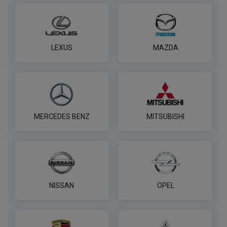
ПОД ЗАКАЗ ОТ 14 ДНЕЙ
по запросу
В корзину
LEXUS
MAZDA
Универсальная электрика AvtoS к
фаркопу 7 pin
ПОД ЗАКАЗ ОТ 14 ДНЕЙ
по запросу
MERCEDES BENZ
MITSUBISHI
В корзину
Универсальная электрика к фаркопу
PROTECCSS с блоком согласования
NISSAN
OPEL
Smart connect, комплект
ПОД ЗАКАЗ ОТ 14 ДНЕЙ
по запросу