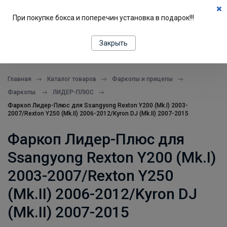
0
При покупке бокса и поперечин установка в подарок!!!
ПОДБОР ПО МАШИНЕ
Закрыть
все в одном месте
Главная
Каталог товаров
Фаркопы и прицепы
Фаркопы
ЛИДЕР-ПЛЮС
Фаркоп Лидер-Плюс для Ssangyong Rexton Y200 (Mk.I) 2003-
2007/Rexton Y250 (Mk.II) 2006-2012/Kyron DJ (Mk.II) 2007-2015
Фаркоп Лидер-Плюс для
Ssangyong Rexton Y200 (Mk.I)
2003-2007/Rexton Y250
(Mk.II) 2006-2012/Kyron DJ
(Mk.II) 2007-2015