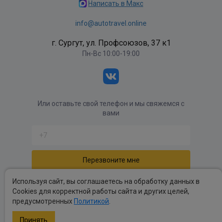
Написать в Макс
info@autotravel.online
г. Сургут, ул. Профсоюзов, 37 к1
Пн-Вс 10:00-19:00
Или оставьте свой телефон и мы свяжемся с
вами
Отправляя форму вы соглашаетесь с
политикой
Используя сайт, вы соглашаетесь на обработку данных в
обработки персональных данных
.
Cookies для корректной работы сайта и других целей,
предусмотренных
Политикой
.
Политика обработки персональных данных
.
Публичные оферты
.
Принять