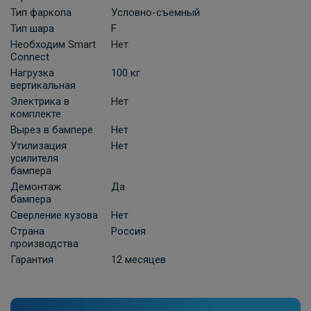
Тип фаркопа
Условно-съемный
Тип шара
F
Комплект универсальной электрики
Необходим Smart
Нет
Grand 7-пин
Connect
Нагрузка
100 кг
ПОД ЗАКАЗ ОТ 10 ДНЕЙ
2 210 ₽
вертикальная
Электрика в
Нет
комплекте
В корзину
Вырез в бампере
Нет
Утилизация
Нет
усилителя
бампера
Универсальная электрика к фаркопу
КонцептАвто с блоком согласования
Демонтаж
Да
бампера
-13pin
Сверление кузова
Нет
ПОД ЗАКАЗ ОТ 10 ДНЕЙ
11 740 ₽
Страна
Россия
производства
Гарантия
12 месяцев
В корзину