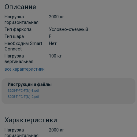
Описание
В корзину
Нагрузка
2000 кг
горизонтальная
Тип фаркопа
Условно-съемный
Комплект универсальной
Тип шара
F
электропроводки фаркопа Лидер-плюс
Необходим Smart
Нет
(Россия)
Connect
В НАЛИЧИИ
Нагрузка
100 кг
900 ₽
вертикальная
все характеристики
В корзину
Инструкции и файлы
S205-F-FC-F(N)-1.pdf
S205-F-FC-F(N)-2.pdf
Комплект универсальной
электропроводки фаркопа Artway
В НАЛИЧИИ
700 ₽
Характеристики
Нагрузка
2000 кг
В корзину
горизонтальная