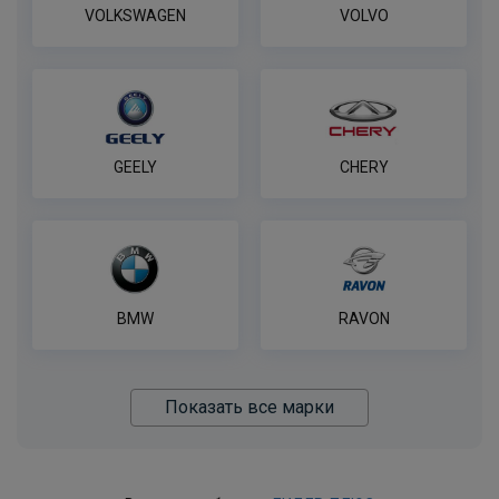
7-контактная розетка Brink
VOLKSWAGEN
VOLVO
ПОД ЗАКАЗ ОТ 14 ДНЕЙ
по запросу
В корзину
GEELY
CHERY
Розетка WESTFALIA 7-pin,
универсальная
ПОД ЗАКАЗ ОТ 14 ДНЕЙ
по запросу
BMW
RAVON
В корзину
Показать все марки
Комплект электропроводки
КонцептАвто для ТСУ 7 контактная
ПОД ЗАКАЗ ОТ 14 ДНЕЙ
по запросу