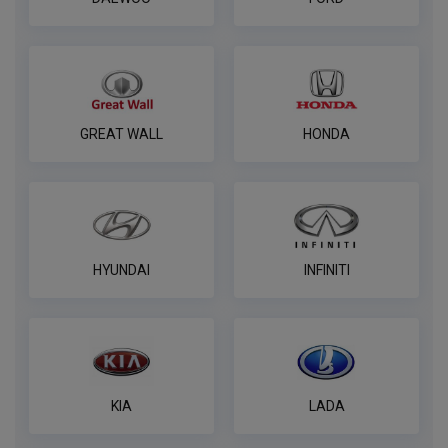
Комплект электрики фаркопа
универсальный без реле WESTFALIA 13-
пин
ПОД ЗАКАЗ ОТ 14 ДНЕЙ
по запросу
GREAT WALL
HONDA
В корзину
Универсальный комплект электрики
WESTFALIA
HYUNDAI
INFINITI
ПОД ЗАКАЗ ОТ 14 ДНЕЙ
по запросу
В корзину
KIA
LADA
Розетка универсальная электрическая
REESE