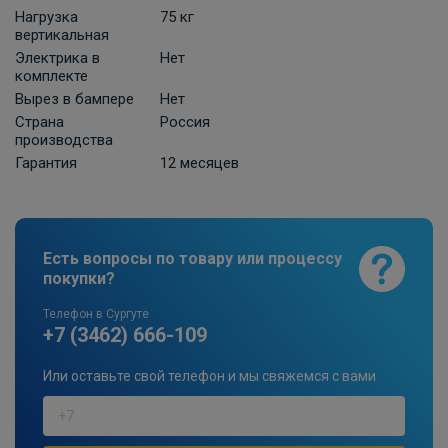
Нагрузка
75 кг
ПОД ЗАКАЗ ОТ 10 ДНЕЙ
2 210 ₽
вертикальная
Электрика в
Нет
комплекте
В корзину
Вырез в бампере
Нет
Страна
Россия
производства
Универсальная электрика к фаркопу
Гарантия
12 месяцев
КонцептАвто с блоком согласования
-13pin
ПОД ЗАКАЗ ОТ 10 ДНЕЙ
11 740 ₽
Есть вопросы по товару или процессу
покупки?
В корзину
Телефон в Сургуте
+7 (3462) 666-109
Штатная электрика фаркопа Hak-
Или оставьте свой телефон и мы свяжемся с вами
System для Suzuki Grand Vitara 13-pin
ПОД ЗАКАЗ ОТ 14 ДНЕЙ
по запросу