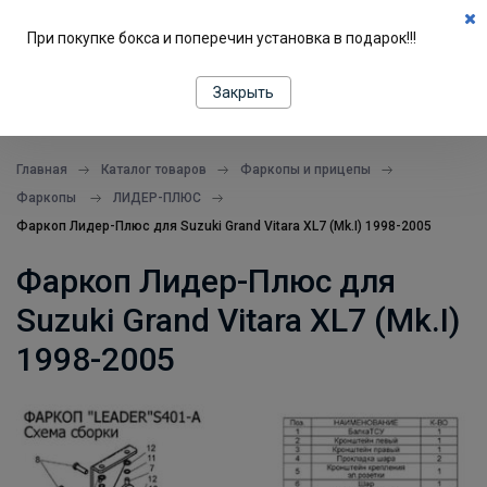
0
При покупке бокса и поперечин установка в подарок!!!
ПОДБОР ПО МАШИНЕ
Закрыть
все в одном месте
Главная
Каталог товаров
Фаркопы и прицепы
Фаркопы
ЛИДЕР-ПЛЮС
Фаркоп Лидер-Плюс для Suzuki Grand Vitara XL7 (Mk.I) 1998-2005
Фаркоп Лидер-Плюс для
Suzuki Grand Vitara XL7 (Mk.I)
1998-2005