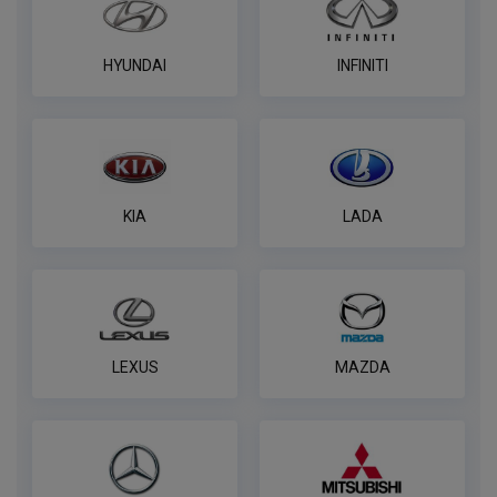
ПОД ЗАКАЗ ОТ 14 ДНЕЙ
по запросу
HYUNDAI
INFINITI
В корзину
Универсальная электрика к фаркопу
PROTECCSS с блоком согласования
Smart connect, комплект
KIA
LADA
ПОД ЗАКАЗ ОТ 14 ДНЕЙ
по запросу
В корзину
LEXUS
MAZDA
Комплект к фаркопу PROTECCSS с
блоком согласования Smart connect
ПОД ЗАКАЗ ОТ 14 ДНЕЙ
по запросу