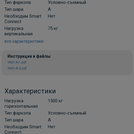
Тип фаркопа
Условно-съемный
Комплект универсальной
Тип шара
A
электропроводки фаркопа Лидер-плюс
Необходим Smart
Нет
(Россия)
Connect
В НАЛИЧИИ
Нагрузка
75 кг
900 ₽
вертикальная
все характеристики
В корзину
Инструкции и файлы
S401-A-1.pdf
S401-A-2.pdf
Комплект универсальной
электропроводки фаркопа Artway
В НАЛИЧИИ
700 ₽
Характеристики
Нагрузка
1500 кг
В корзину
горизонтальная
Тип фаркопа
Условно-съемный
Тип шара
A
Комплект универсальной электрики
Необходим Smart
Нет
Grand 7-пин
Connect