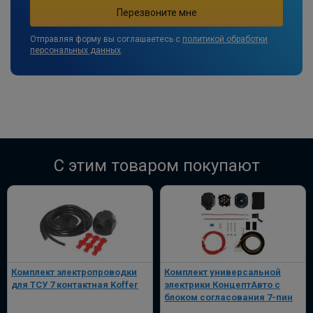
В корзину
Отправляя форму вы соглашаетесь с
политикой обработки
персональных данных
.
Розетка к ТСУ EDV 7P с электрожгутом
1,9 м в пакете (улучшенная) Bosal-VFM
ПОД ЗАКАЗ ОТ 14 ДНЕЙ
по запросу
В корзину
C этим товаром покупают
Универсальный комплект электрики
WESTFALIA для лёгкие коммерческие
грузовики и платформы
ПОД ЗАКАЗ ОТ 14 ДНЕЙ
по запросу
Комплект электропроводки
Комплект универсальной
для ТСУ 7 контактная Koffer
электрики КонцептАвто с
блоком согласования 7-пин
В корзину