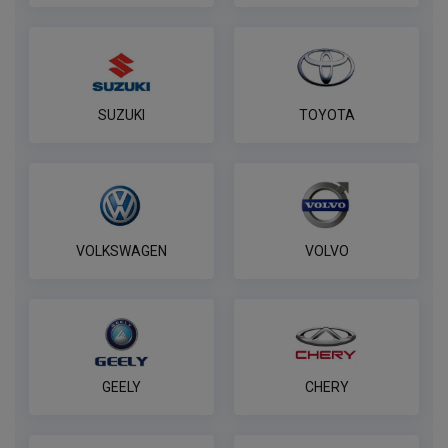
ПОД ЗАКАЗ ОТ 14 ДНЕЙ
по запросу
В корзину
SUZUKI
TOYOTA
Комплект электропроводки
КонцептАвто для ТСУ 7 контактная
ПОД ЗАКАЗ ОТ 14 ДНЕЙ
по запросу
VOLKSWAGEN
VOLVO
В корзину
Полный комплект электропроводки
фаркопа Лидер-плюс, универсальный
GEELY
CHERY
ПОД ЗАКАЗ ОТ 14 ДНЕЙ
по запросу