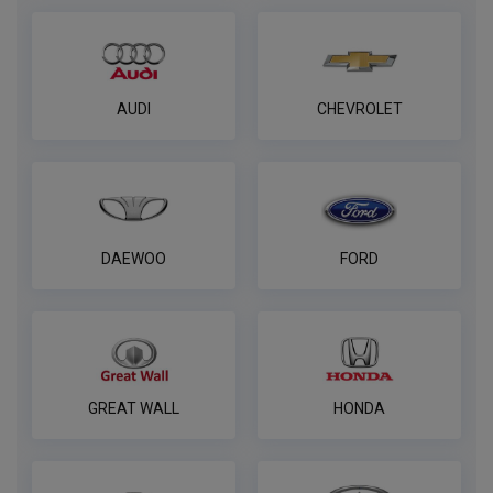
Универсальный комплект электрики
WESTFALIA
ПОД ЗАКАЗ ОТ 14 ДНЕЙ
по запросу
AUDI
CHEVROLET
В корзину
Розетка универсальная электрическая
REESE
DAEWOO
FORD
ПОД ЗАКАЗ ОТ 14 ДНЕЙ
по запросу
В корзину
GREAT WALL
HONDA
Универсальная электрика AvtoS к
фаркопу 7 pin