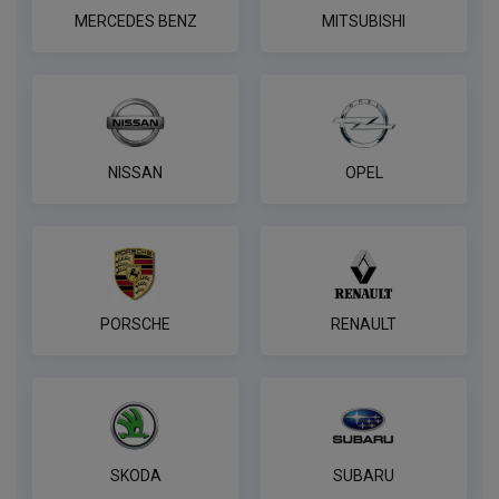
В корзину
MERCEDES BENZ
MITSUBISHI
Розетка WESTFALIA 7 контактная
ПОД ЗАКАЗ ОТ 14 ДНЕЙ
по запросу
NISSAN
OPEL
В корзину
7-контактная розетка Brink
ПОД ЗАКАЗ ОТ 14 ДНЕЙ
PORSCHE
RENAULT
по запросу
В корзину
Розетка WESTFALIA 7-pin,
SKODA
SUBARU
универсальная